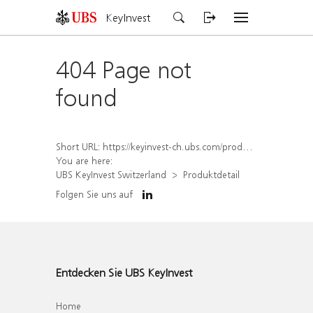
KeyInvest
404 Page not
found
Short URL:
https://keyinvest-ch.ubs.com/produkt/detail/index/isin/CH1569451698
You are here:
UBS KeyInvest Switzerland
Produktdetail
Folgen Sie uns auf
Entdecken Sie UBS KeyInvest
Home