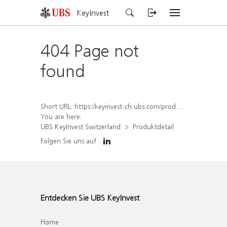
KeyInvest
404 Page not
found
Short URL:
https://keyinvest-ch.ubs.com/produkt/detail/index/isin/CH1569451722
You are here:
UBS KeyInvest Switzerland
Produktdetail
Folgen Sie uns auf
Entdecken Sie UBS KeyInvest
Home