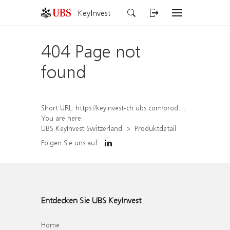
KeyInvest
404 Page not
found
Short URL:
https://keyinvest-ch.ubs.com/produkt/detail/index/isin/CH1569452142
You are here:
UBS KeyInvest Switzerland
Produktdetail
Folgen Sie uns auf
Entdecken Sie UBS KeyInvest
Home