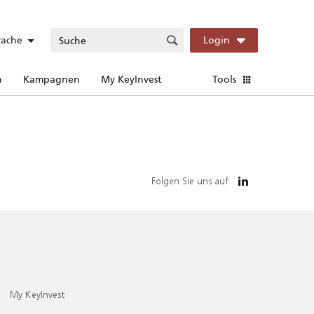
rache
Login
n
Kampagnen
My KeyInvest
Tools
Folgen Sie uns auf
My KeyInvest