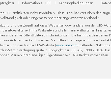
ptregister
|
Information zu UBS
|
Nutzungsbedingungen
|
Datens
 von UBS emittierten Index-Produkten. Diese Produkte versuchen den zugr
, Vollständigkeit oder Angemessenheit der angewandten Methodik.
Nutzung und der Zugriff auf diese Webseiten oder andere von der UBS AG 
eitgestellte verlinkte Webseiten und alle hierin enthaltenen Inhalte, e
allen anderen veröffentlichten Einschränkungen. Die hierin beschriebenen
n von Anlegern verkauft werden. Sie sollten Ihren eigenen Broker kontakt
laimer und den für die UBS-Website (
www.ubs.com
) geltenden Nutzungs
h WSD zur Verfügung gestellt. Copyright der UBS AG, 1998 - 2026. Das
nen Marken ihrer jeweiligen Eigentümer sein. Alle Rechte vorbehalten.