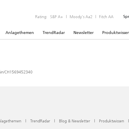
Rating:
S&P A+
|
Moody’s Aa2
|
Fitch AA
Sp
Anlagethemen
TrendRadar
Newsletter
Produktwisse
x/isin/CH1569452340
lagethemen
|
TrendRadar
|
Blog & Newsletter
|
Produktwissen
|