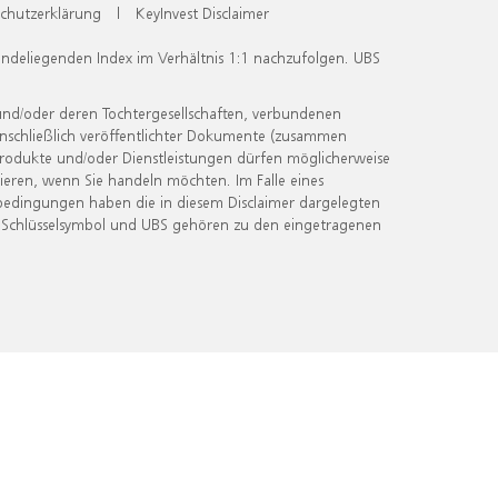
chutzerklärung
|
KeyInvest Disclaimer
undeliegenden Index im Verhältnis 1:1 nachzufolgen. UBS
und/oder deren Tochtergesellschaften, verbundenen
inschließlich veröffentlichter Dokumente (zusammen
 Produkte und/oder Dienstleistungen dürfen möglicherweise
ieren, wenn Sie handeln möchten. Im Falle eines
bedingungen haben die in diesem Disclaimer dargelegten
 Schlüsselsymbol und UBS gehören zu den eingetragenen