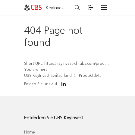
KeyInvest
404 Page not
found
Short URL:
https://keyinvest-ch.ubs.com/produkt/detail/index/isin/CH1569452399
You are here:
UBS KeyInvest Switzerland
Produktdetail
Folgen Sie uns auf
Entdecken Sie UBS KeyInvest
Home