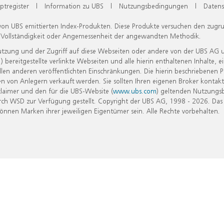
ptregister
|
Information zu UBS
|
Nutzungsbedingungen
|
Datens
 von UBS emittierten Index-Produkten. Diese Produkte versuchen den zugr
, Vollständigkeit oder Angemessenheit der angewandten Methodik.
Nutzung und der Zugriff auf diese Webseiten oder andere von der UBS AG 
eitgestellte verlinkte Webseiten und alle hierin enthaltenen Inhalte, e
allen anderen veröffentlichten Einschränkungen. Die hierin beschriebenen
n von Anlegern verkauft werden. Sie sollten Ihren eigenen Broker kontakt
laimer und den für die UBS-Website (
www.ubs.com
) geltenden Nutzungs
h WSD zur Verfügung gestellt. Copyright der UBS AG, 1998 - 2026. Das
nen Marken ihrer jeweiligen Eigentümer sein. Alle Rechte vorbehalten.