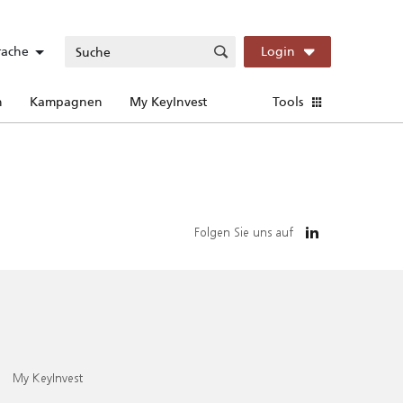
rache
Login
n
Kampagnen
My KeyInvest
Tools
Folgen Sie uns auf
My KeyInvest