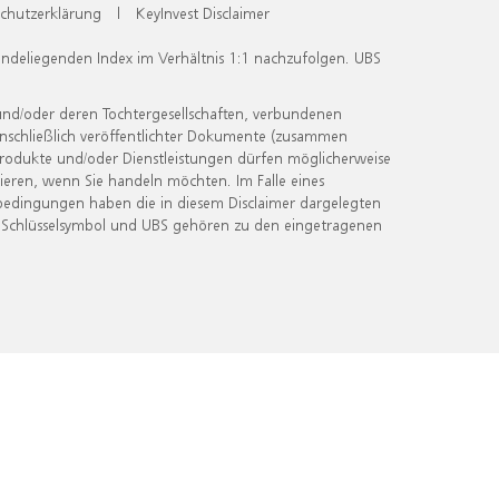
chutzerklärung
|
KeyInvest Disclaimer
undeliegenden Index im Verhältnis 1:1 nachzufolgen. UBS
und/oder deren Tochtergesellschaften, verbundenen
inschließlich veröffentlichter Dokumente (zusammen
 Produkte und/oder Dienstleistungen dürfen möglicherweise
ieren, wenn Sie handeln möchten. Im Falle eines
bedingungen haben die in diesem Disclaimer dargelegten
 Schlüsselsymbol und UBS gehören zu den eingetragenen