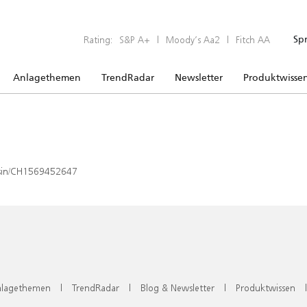
Rating:
S&P A+
|
Moody’s Aa2
|
Fitch AA
Sp
Anlagethemen
TrendRadar
Newsletter
Produktwisse
x/isin/CH1569452647
lagethemen
|
TrendRadar
|
Blog & Newsletter
|
Produktwissen
|