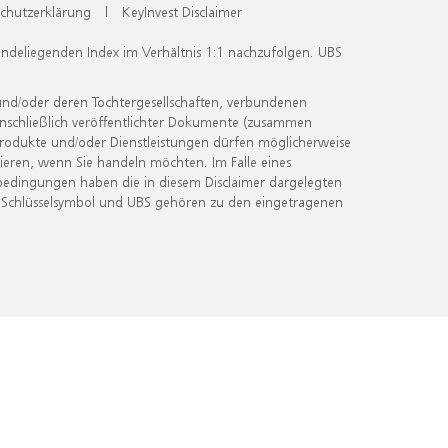
chutzerklärung
|
KeyInvest Disclaimer
undeliegenden Index im Verhältnis 1:1 nachzufolgen. UBS
und/oder deren Tochtergesellschaften, verbundenen
inschließlich veröffentlichter Dokumente (zusammen
 Produkte und/oder Dienstleistungen dürfen möglicherweise
ieren, wenn Sie handeln möchten. Im Falle eines
bedingungen haben die in diesem Disclaimer dargelegten
 Schlüsselsymbol und UBS gehören zu den eingetragenen