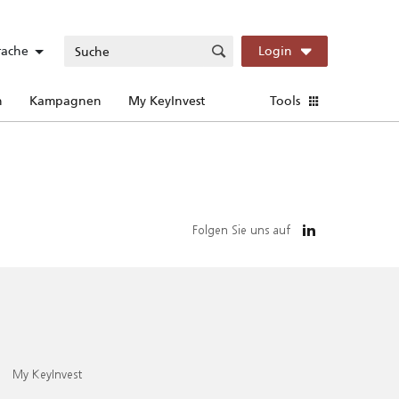
rache
Login
n
Kampagnen
My KeyInvest
Tools
Folgen Sie uns auf
My KeyInvest