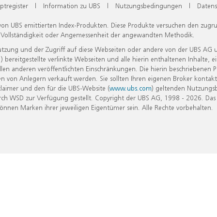
ptregister
|
Information zu UBS
|
Nutzungsbedingungen
|
Datens
 von UBS emittierten Index-Produkten. Diese Produkte versuchen den zugr
, Vollständigkeit oder Angemessenheit der angewandten Methodik.
Nutzung und der Zugriff auf diese Webseiten oder andere von der UBS AG 
eitgestellte verlinkte Webseiten und alle hierin enthaltenen Inhalte, e
allen anderen veröffentlichten Einschränkungen. Die hierin beschriebenen
n von Anlegern verkauft werden. Sie sollten Ihren eigenen Broker kontakt
laimer und den für die UBS-Website (
www.ubs.com
) geltenden Nutzungs
h WSD zur Verfügung gestellt. Copyright der UBS AG, 1998 - 2026. Das
nen Marken ihrer jeweiligen Eigentümer sein. Alle Rechte vorbehalten.