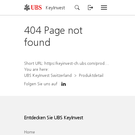
KeyInvest
404 Page not
found
Short URL:
https://keyinvest-ch.ubs.com/produkt/detail/index/isin/CH1569453363
You are here:
UBS KeyInvest Switzerland
Produktdetail
Folgen Sie uns auf
Entdecken Sie UBS KeyInvest
Home