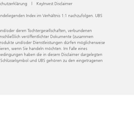
chutzerklärung
|
KeyInvest Disclaimer
undeliegenden Index im Verhältnis 1:1 nachzufolgen. UBS
und/oder deren Tochtergesellschaften, verbundenen
inschließlich veröffentlichter Dokumente (zusammen
 Produkte und/oder Dienstleistungen dürfen möglicherweise
ieren, wenn Sie handeln möchten. Im Falle eines
bedingungen haben die in diesem Disclaimer dargelegten
 Schlüsselsymbol und UBS gehören zu den eingetragenen