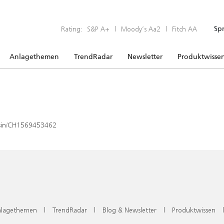
Rating:
S&P A+
|
Moody’s Aa2
|
Fitch AA
Sp
Anlagethemen
TrendRadar
Newsletter
Produktwisse
x/isin/CH1569453462
lagethemen
|
TrendRadar
|
Blog & Newsletter
|
Produktwissen
|