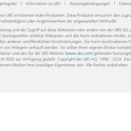
ptregister
|
Information zu UBS
|
Nutzungsbedingungen
|
Datens
 von UBS emittierten Index-Produkten. Diese Produkte versuchen den zugr
, Vollständigkeit oder Angemessenheit der angewandten Methodik.
Nutzung und der Zugriff auf diese Webseiten oder andere von der UBS AG 
eitgestellte verlinkte Webseiten und alle hierin enthaltenen Inhalte, e
allen anderen veröffentlichten Einschränkungen. Die hierin beschriebenen
n von Anlegern verkauft werden. Sie sollten Ihren eigenen Broker kontakt
laimer und den für die UBS-Website (
www.ubs.com
) geltenden Nutzungs
h WSD zur Verfügung gestellt. Copyright der UBS AG, 1998 - 2026. Das
nen Marken ihrer jeweiligen Eigentümer sein. Alle Rechte vorbehalten.