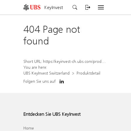
KeyInvest
404 Page not
found
Short URL:
https://keyinvest-ch.ubs.com/produkt/detail/index/isin/CH1569453579
You are here:
UBS KeyInvest Switzerland
Produktdetail
Folgen Sie uns auf
Entdecken Sie UBS KeyInvest
Home