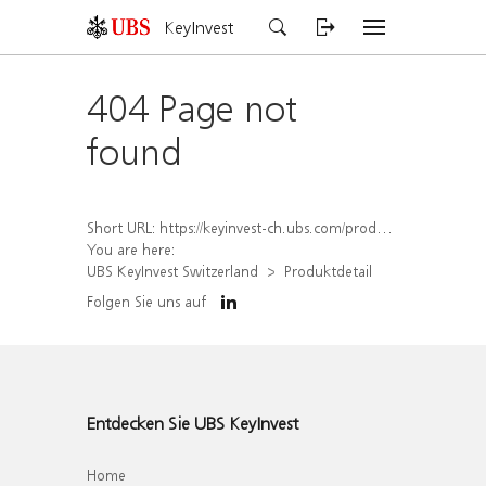
KeyInvest
404 Page not
found
Short URL:
https://keyinvest-ch.ubs.com/produkt/detail/index/isin/CH1569453595
You are here:
UBS KeyInvest Switzerland
Produktdetail
Folgen Sie uns auf
Entdecken Sie UBS KeyInvest
Home