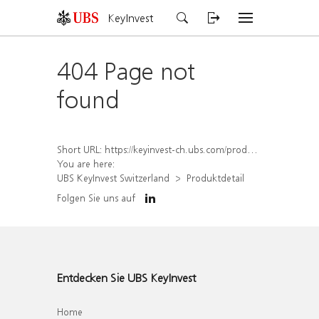
KeyInvest
404 Page not
found
Short URL:
https://keyinvest-ch.ubs.com/produkt/detail/index/isin/CH1569453736
You are here:
UBS KeyInvest Switzerland
Produktdetail
Folgen Sie uns auf
Entdecken Sie UBS KeyInvest
Home