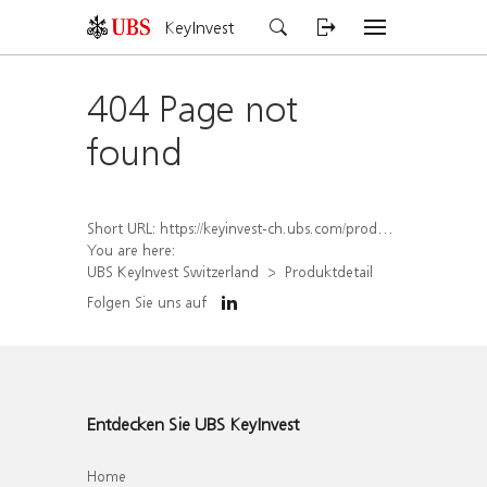
KeyInvest
404 Page not
found
Short URL:
https://keyinvest-ch.ubs.com/produkt/detail/index/isin/CH1569453751
You are here:
UBS KeyInvest Switzerland
Produktdetail
Folgen Sie uns auf
Entdecken Sie UBS KeyInvest
Home