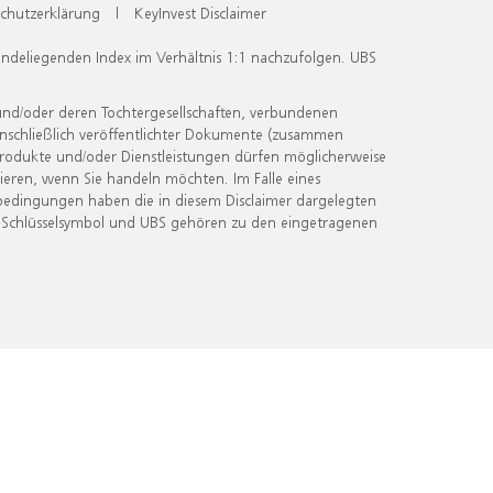
chutzerklärung
|
KeyInvest Disclaimer
undeliegenden Index im Verhältnis 1:1 nachzufolgen. UBS
und/oder deren Tochtergesellschaften, verbundenen
inschließlich veröffentlichter Dokumente (zusammen
 Produkte und/oder Dienstleistungen dürfen möglicherweise
ieren, wenn Sie handeln möchten. Im Falle eines
bedingungen haben die in diesem Disclaimer dargelegten
 Schlüsselsymbol und UBS gehören zu den eingetragenen