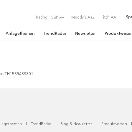
Rating:
S&P A+
|
Moody’s Aa2
|
Fitch AA
Sp
Anlagethemen
TrendRadar
Newsletter
Produktwisse
x/isin/CH1569453801
lagethemen
|
TrendRadar
|
Blog & Newsletter
|
Produktwissen
|