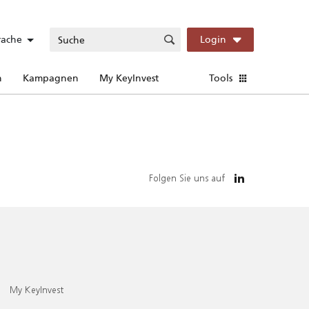
rache
Login
n
Kampagnen
My KeyInvest
Tools
Folgen Sie uns auf
My KeyInvest