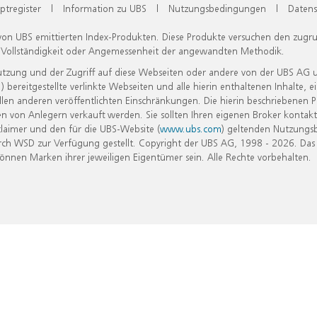
ptregister
|
Information zu UBS
|
Nutzungsbedingungen
|
Datens
 von UBS emittierten Index-Produkten. Diese Produkte versuchen den zugr
, Vollständigkeit oder Angemessenheit der angewandten Methodik.
Nutzung und der Zugriff auf diese Webseiten oder andere von der UBS AG 
eitgestellte verlinkte Webseiten und alle hierin enthaltenen Inhalte, e
allen anderen veröffentlichten Einschränkungen. Die hierin beschriebenen
n von Anlegern verkauft werden. Sie sollten Ihren eigenen Broker kontakt
laimer und den für die UBS-Website (
www.ubs.com
) geltenden Nutzungs
h WSD zur Verfügung gestellt. Copyright der UBS AG, 1998 - 2026. Das
nen Marken ihrer jeweiligen Eigentümer sein. Alle Rechte vorbehalten.