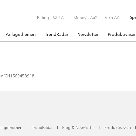
Rating:
S&P A+
|
Moody’s Aa2
|
Fitch AA
Sp
Anlagethemen
TrendRadar
Newsletter
Produktwisse
x/isin/CH1569453918
lagethemen
|
TrendRadar
|
Blog & Newsletter
|
Produktwissen
|