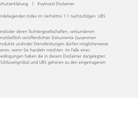
chutzerklärung
|
KeyInvest Disclaimer
undeliegenden Index im Verhältnis 1:1 nachzufolgen. UBS
und/oder deren Tochtergesellschaften, verbundenen
inschließlich veröffentlichter Dokumente (zusammen
 Produkte und/oder Dienstleistungen dürfen möglicherweise
ieren, wenn Sie handeln möchten. Im Falle eines
bedingungen haben die in diesem Disclaimer dargelegten
 Schlüsselsymbol und UBS gehören zu den eingetragenen