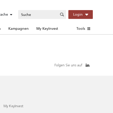
rache
Login
n
Kampagnen
My KeyInvest
Tools
Folgen Sie uns auf
My KeyInvest