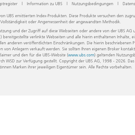
ptregister
|
Information zu UBS
|
Nutzungsbedingungen
|
Datens
 von UBS emittierten Index-Produkten. Diese Produkte versuchen den zugr
, Vollständigkeit oder Angemessenheit der angewandten Methodik.
Nutzung und der Zugriff auf diese Webseiten oder andere von der UBS AG 
eitgestellte verlinkte Webseiten und alle hierin enthaltenen Inhalte, e
allen anderen veröffentlichten Einschränkungen. Die hierin beschriebenen
n von Anlegern verkauft werden. Sie sollten Ihren eigenen Broker kontakt
laimer und den für die UBS-Website (
www.ubs.com
) geltenden Nutzungs
h WSD zur Verfügung gestellt. Copyright der UBS AG, 1998 - 2026. Das
nen Marken ihrer jeweiligen Eigentümer sein. Alle Rechte vorbehalten.