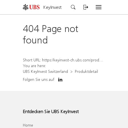
KeyInvest
404 Page not
found
Short URL:
https://keyinvest-ch.ubs.com/produkt/detail/index/isin/CH1569453934
You are here:
UBS KeyInvest Switzerland
Produktdetail
Folgen Sie uns auf
Entdecken Sie UBS KeyInvest
Home