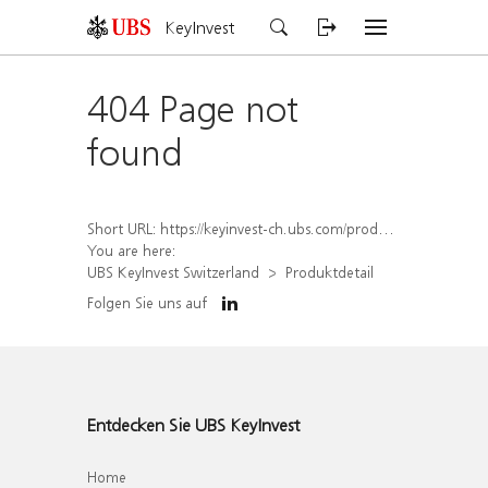
KeyInvest
404 Page not
found
Short URL:
https://keyinvest-ch.ubs.com/produkt/detail/index/isin/CH1569454098
You are here:
UBS KeyInvest Switzerland
Produktdetail
Folgen Sie uns auf
Entdecken Sie UBS KeyInvest
Home