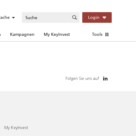
rache
Login
n
Kampagnen
My KeyInvest
Tools
Folgen Sie uns auf
My KeyInvest