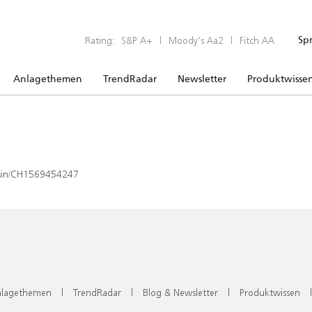
Rating:
S&P A+
|
Moody’s Aa2
|
Fitch AA
Sp
Anlagethemen
TrendRadar
Newsletter
Produktwisse
x/isin/CH1569454247
lagethemen
|
TrendRadar
|
Blog & Newsletter
|
Produktwissen
|