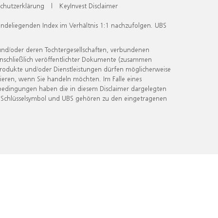
chutzerklärung
|
KeyInvest Disclaimer
undeliegenden Index im Verhältnis 1:1 nachzufolgen. UBS
und/oder deren Tochtergesellschaften, verbundenen
inschließlich veröffentlichter Dokumente (zusammen
 Produkte und/oder Dienstleistungen dürfen möglicherweise
ieren, wenn Sie handeln möchten. Im Falle eines
bedingungen haben die in diesem Disclaimer dargelegten
 Schlüsselsymbol und UBS gehören zu den eingetragenen