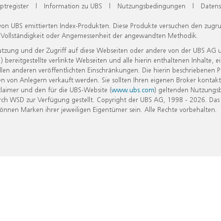
ptregister
|
Information zu UBS
|
Nutzungsbedingungen
|
Datens
 von UBS emittierten Index-Produkten. Diese Produkte versuchen den zugr
, Vollständigkeit oder Angemessenheit der angewandten Methodik.
Nutzung und der Zugriff auf diese Webseiten oder andere von der UBS AG 
eitgestellte verlinkte Webseiten und alle hierin enthaltenen Inhalte, e
allen anderen veröffentlichten Einschränkungen. Die hierin beschriebenen
n von Anlegern verkauft werden. Sie sollten Ihren eigenen Broker kontakt
laimer und den für die UBS-Website (
www.ubs.com
) geltenden Nutzungs
h WSD zur Verfügung gestellt. Copyright der UBS AG, 1998 - 2026. Das
nen Marken ihrer jeweiligen Eigentümer sein. Alle Rechte vorbehalten.