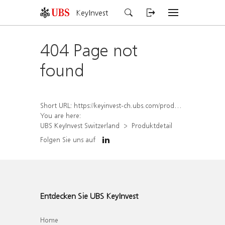
KeyInvest
404 Page not
found
Short URL:
https://keyinvest-ch.ubs.com/produkt/detail/index/isin/CH1569454288
You are here:
UBS KeyInvest Switzerland
Produktdetail
Folgen Sie uns auf
Entdecken Sie UBS KeyInvest
Home