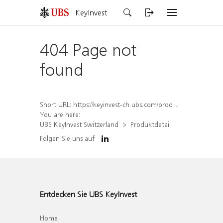
KeyInvest
404 Page not
found
Short URL:
https://keyinvest-ch.ubs.com/produkt/detail/index/isin/CH1569454338
You are here:
UBS KeyInvest Switzerland
Produktdetail
Folgen Sie uns auf
Entdecken Sie UBS KeyInvest
Home