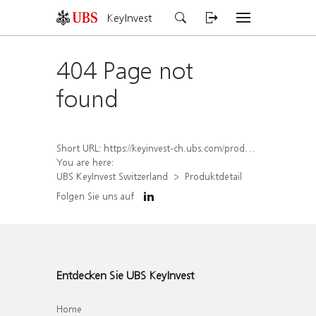
KeyInvest
404 Page not
found
Short URL:
https://keyinvest-ch.ubs.com/produkt/detail/index/isin/CH1569454635
You are here:
UBS KeyInvest Switzerland
Produktdetail
Folgen Sie uns auf
Entdecken Sie UBS KeyInvest
Home