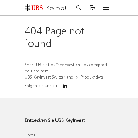
KeyInvest
404 Page not
found
Short URL:
https://keyinvest-ch.ubs.com/produkt/detail/index/isin/CH1569454643
You are here:
UBS KeyInvest Switzerland
Produktdetail
Folgen Sie uns auf
Entdecken Sie UBS KeyInvest
Home