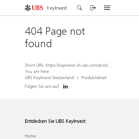
KeyInvest
404 Page not
found
Short URL:
https://keyinvest-ch.ubs.com/produkt/detail/index/isin/CH1569454858
You are here:
UBS KeyInvest Switzerland
Produktdetail
Folgen Sie uns auf
Entdecken Sie UBS KeyInvest
Home