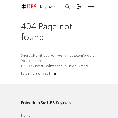
KeyInvest
404 Page not
found
Short URL:
https://keyinvest-ch.ubs.com/produkt/detail/index/isin/CH1569454874
You are here:
UBS KeyInvest Switzerland
Produktdetail
Folgen Sie uns auf
Entdecken Sie UBS KeyInvest
Home