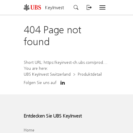
KeyInvest
404 Page not
found
Short URL:
https://keyinvest-ch.ubs.com/produkt/detail/index/isin/CH1569455517
You are here:
UBS KeyInvest Switzerland
Produktdetail
Folgen Sie uns auf
Entdecken Sie UBS KeyInvest
Home