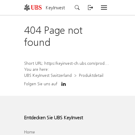
KeyInvest
404 Page not
found
Short URL:
https://keyinvest-ch.ubs.com/produkt/detail/index/isin/CH1569456184
You are here:
UBS KeyInvest Switzerland
Produktdetail
Folgen Sie uns auf
Entdecken Sie UBS KeyInvest
Home