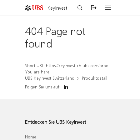
KeyInvest
404 Page not
found
Short URL:
https://keyinvest-ch.ubs.com/produkt/detail/index/isin/CH1569456259
You are here:
UBS KeyInvest Switzerland
Produktdetail
Folgen Sie uns auf
Entdecken Sie UBS KeyInvest
Home