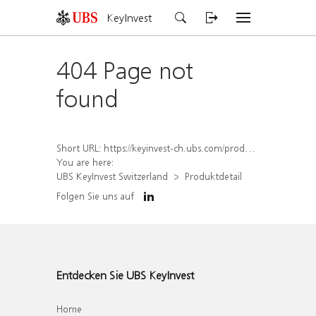
KeyInvest
404 Page not
found
Short URL:
https://keyinvest-ch.ubs.com/produkt/detail/index/isin/CH1569456291
You are here:
UBS KeyInvest Switzerland
Produktdetail
Folgen Sie uns auf
Entdecken Sie UBS KeyInvest
Home