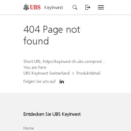
KeyInvest
404 Page not
found
Short URL:
https://keyinvest-ch.ubs.com/produkt/detail/index/isin/CH1569456317
You are here:
UBS KeyInvest Switzerland
Produktdetail
Folgen Sie uns auf
Entdecken Sie UBS KeyInvest
Home