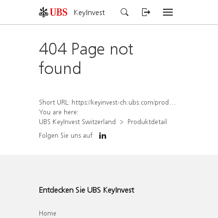
KeyInvest
404 Page not
found
Short URL:
https://keyinvest-ch.ubs.com/produkt/detail/index/isin/CH1569456531
You are here:
UBS KeyInvest Switzerland
Produktdetail
Folgen Sie uns auf
Entdecken Sie UBS KeyInvest
Home