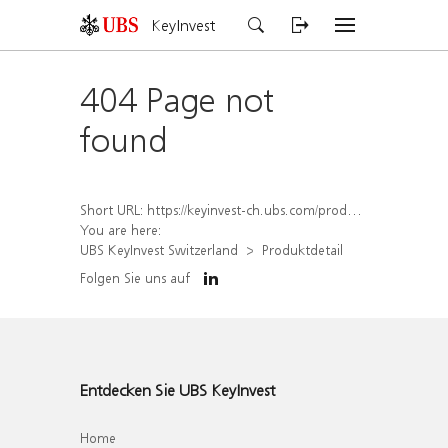
KeyInvest
404 Page not
found
Short URL:
https://keyinvest-ch.ubs.com/produkt/detail/index/isin/CH1569456614
You are here:
UBS KeyInvest Switzerland
Produktdetail
Folgen Sie uns auf
Entdecken Sie UBS KeyInvest
Home