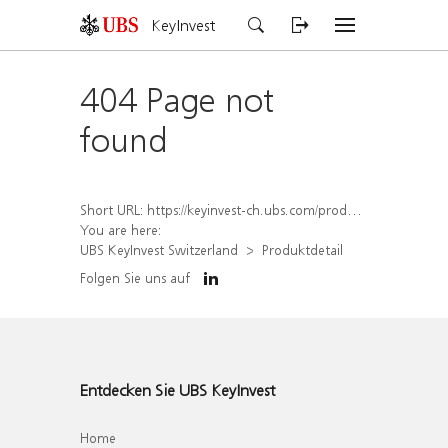
KeyInvest
404 Page not
found
Short URL:
https://keyinvest-ch.ubs.com/produkt/detail/index/isin/CH1569456952
You are here:
UBS KeyInvest Switzerland
Produktdetail
Folgen Sie uns auf
Entdecken Sie UBS KeyInvest
Home