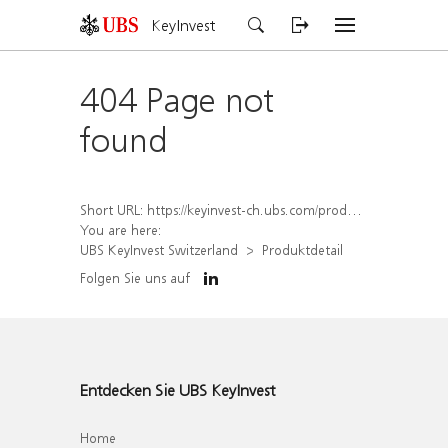
KeyInvest
404 Page not
found
Short URL:
https://keyinvest-ch.ubs.com/produkt/detail/index/isin/CH1569457018
You are here:
UBS KeyInvest Switzerland
Produktdetail
Folgen Sie uns auf
Entdecken Sie UBS KeyInvest
Home