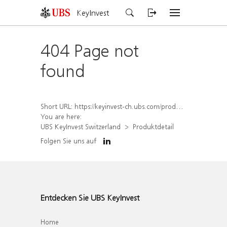
KeyInvest
404 Page not
found
Short URL:
https://keyinvest-ch.ubs.com/produkt/detail/index/isin/CH1569457190
You are here:
UBS KeyInvest Switzerland
Produktdetail
Folgen Sie uns auf
Entdecken Sie UBS KeyInvest
Home