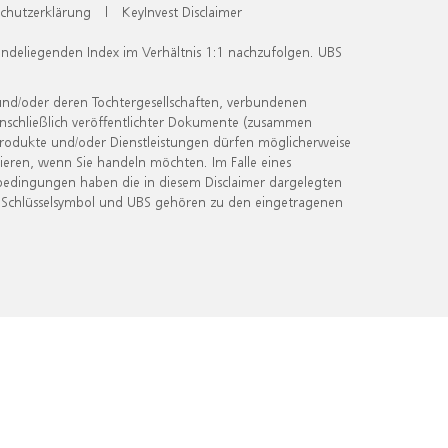
chutzerklärung
|
KeyInvest Disclaimer
undeliegenden Index im Verhältnis 1:1 nachzufolgen. UBS
und/oder deren Tochtergesellschaften, verbundenen
inschließlich veröffentlichter Dokumente (zusammen
 Produkte und/oder Dienstleistungen dürfen möglicherweise
ieren, wenn Sie handeln möchten. Im Falle eines
bedingungen haben die in diesem Disclaimer dargelegten
 Schlüsselsymbol und UBS gehören zu den eingetragenen