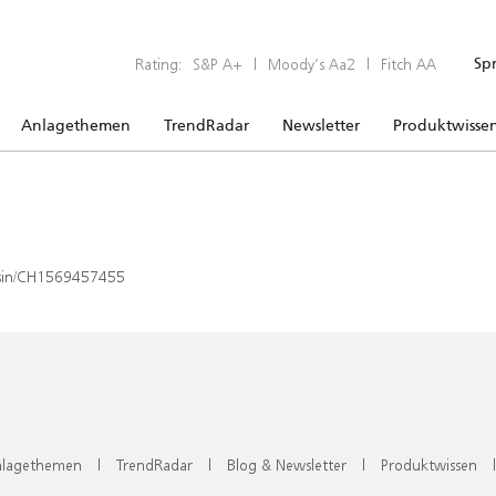
Rating:
S&P A+
|
Moody’s Aa2
|
Fitch AA
Sp
Anlagethemen
TrendRadar
Newsletter
Produktwisse
x/isin/CH1569457455
lagethemen
|
TrendRadar
|
Blog & Newsletter
|
Produktwissen
|