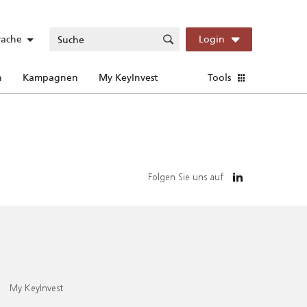
rache
Login
n
Kampagnen
My KeyInvest
Tools
Folgen Sie uns auf
My KeyInvest