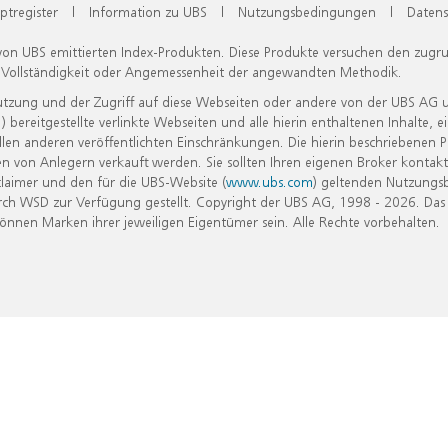
ptregister
|
Information zu UBS
|
Nutzungsbedingungen
|
Datens
 von UBS emittierten Index-Produkten. Diese Produkte versuchen den zugr
, Vollständigkeit oder Angemessenheit der angewandten Methodik.
Nutzung und der Zugriff auf diese Webseiten oder andere von der UBS AG 
eitgestellte verlinkte Webseiten und alle hierin enthaltenen Inhalte, e
allen anderen veröffentlichten Einschränkungen. Die hierin beschriebenen
n von Anlegern verkauft werden. Sie sollten Ihren eigenen Broker kontakt
laimer und den für die UBS-Website (
www.ubs.com
) geltenden Nutzungs
h WSD zur Verfügung gestellt. Copyright der UBS AG, 1998 - 2026. Das
nen Marken ihrer jeweiligen Eigentümer sein. Alle Rechte vorbehalten.