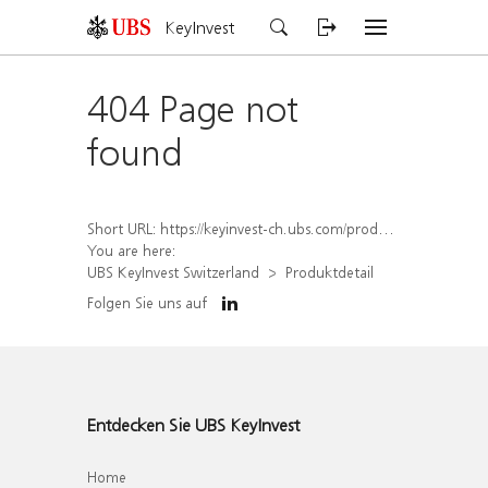
KeyInvest
404 Page not
found
Short URL:
https://keyinvest-ch.ubs.com/produkt/detail/index/isin/CH1569457521
You are here:
UBS KeyInvest Switzerland
Produktdetail
Folgen Sie uns auf
Entdecken Sie UBS KeyInvest
Home