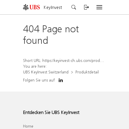
KeyInvest
404 Page not
found
Short URL:
https://keyinvest-ch.ubs.com/produkt/detail/index/isin/CH1570350160
You are here:
UBS KeyInvest Switzerland
Produktdetail
Folgen Sie uns auf
Entdecken Sie UBS KeyInvest
Home