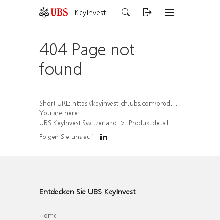
KeyInvest
404 Page not
found
Short URL:
https://keyinvest-ch.ubs.com/produkt/detail/index/isin/CH1570350186
You are here:
UBS KeyInvest Switzerland
Produktdetail
Folgen Sie uns auf
Entdecken Sie UBS KeyInvest
Home