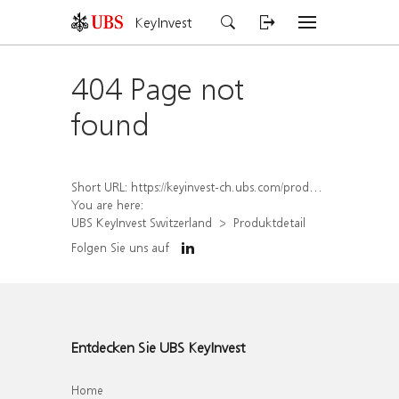
KeyInvest
404 Page not
found
Short URL:
https://keyinvest-ch.ubs.com/produkt/detail/index/isin/CH1570350228
You are here:
UBS KeyInvest Switzerland
Produktdetail
Folgen Sie uns auf
Entdecken Sie UBS KeyInvest
Home