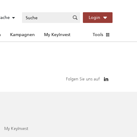
rache
Login
n
Kampagnen
My KeyInvest
Tools
Folgen Sie uns auf
My KeyInvest