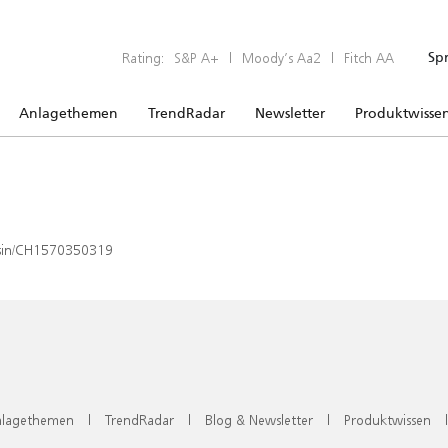
Rating:
S&P A+
|
Moody’s Aa2
|
Fitch AA
Sp
Anlagethemen
TrendRadar
Newsletter
Produktwisse
x/isin/CH1570350319
lagethemen
|
TrendRadar
|
Blog & Newsletter
|
Produktwissen
|