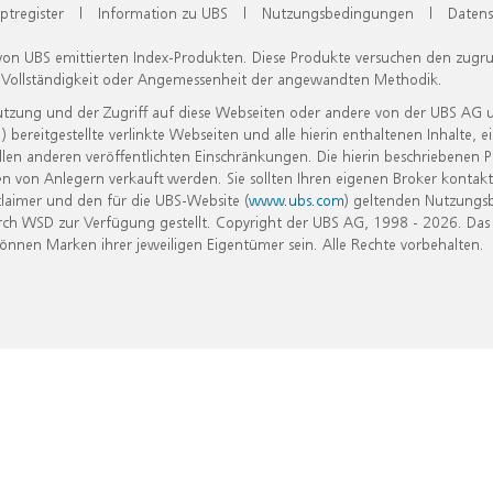
ptregister
|
Information zu UBS
|
Nutzungsbedingungen
|
Datens
 von UBS emittierten Index-Produkten. Diese Produkte versuchen den zugr
, Vollständigkeit oder Angemessenheit der angewandten Methodik.
Nutzung und der Zugriff auf diese Webseiten oder andere von der UBS AG 
eitgestellte verlinkte Webseiten und alle hierin enthaltenen Inhalte, e
allen anderen veröffentlichten Einschränkungen. Die hierin beschriebenen
n von Anlegern verkauft werden. Sie sollten Ihren eigenen Broker kontakt
laimer und den für die UBS-Website (
www.ubs.com
) geltenden Nutzungs
h WSD zur Verfügung gestellt. Copyright der UBS AG, 1998 - 2026. Das
nen Marken ihrer jeweiligen Eigentümer sein. Alle Rechte vorbehalten.