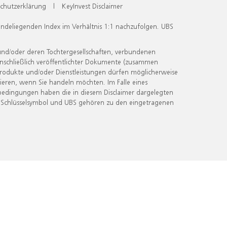
chutzerklärung
|
KeyInvest Disclaimer
undeliegenden Index im Verhältnis 1:1 nachzufolgen. UBS
und/oder deren Tochtergesellschaften, verbundenen
inschließlich veröffentlichter Dokumente (zusammen
 Produkte und/oder Dienstleistungen dürfen möglicherweise
ieren, wenn Sie handeln möchten. Im Falle eines
bedingungen haben die in diesem Disclaimer dargelegten
 Schlüsselsymbol und UBS gehören zu den eingetragenen