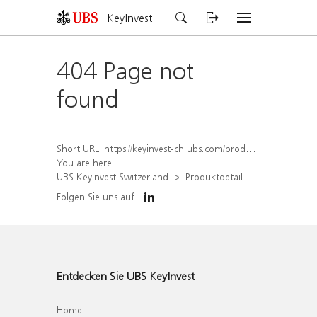
KeyInvest
404 Page not
found
Short URL:
https://keyinvest-ch.ubs.com/produkt/detail/index/isin/CH1570350442
You are here:
UBS KeyInvest Switzerland
Produktdetail
Folgen Sie uns auf
Entdecken Sie UBS KeyInvest
Home