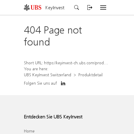
KeyInvest
404 Page not
found
Short URL:
https://keyinvest-ch.ubs.com/produkt/detail/index/isin/CH1570350822
You are here:
UBS KeyInvest Switzerland
Produktdetail
Folgen Sie uns auf
Entdecken Sie UBS KeyInvest
Home