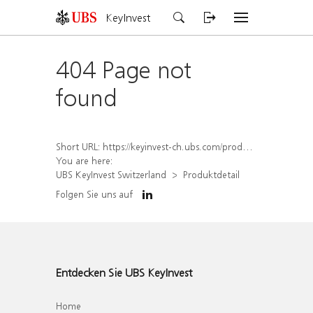
KeyInvest
404 Page not
found
Short URL:
https://keyinvest-ch.ubs.com/produkt/detail/index/isin/CH1570352141
You are here:
UBS KeyInvest Switzerland
Produktdetail
Folgen Sie uns auf
Entdecken Sie UBS KeyInvest
Home