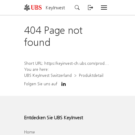
KeyInvest
404 Page not
found
Short URL:
https://keyinvest-ch.ubs.com/produkt/detail/index/isin/CH1570352208
You are here:
UBS KeyInvest Switzerland
Produktdetail
Folgen Sie uns auf
Entdecken Sie UBS KeyInvest
Home