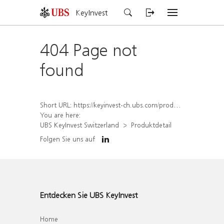
KeyInvest
404 Page not
found
Short URL:
https://keyinvest-ch.ubs.com/produkt/detail/index/isin/CH1570352570
You are here:
UBS KeyInvest Switzerland
Produktdetail
Folgen Sie uns auf
Entdecken Sie UBS KeyInvest
Home