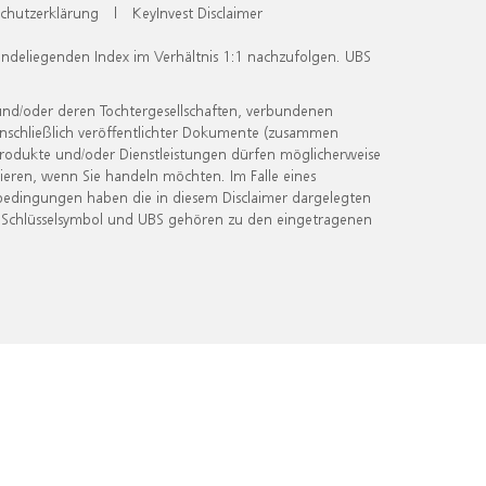
chutzerklärung
|
KeyInvest Disclaimer
undeliegenden Index im Verhältnis 1:1 nachzufolgen. UBS
und/oder deren Tochtergesellschaften, verbundenen
inschließlich veröffentlichter Dokumente (zusammen
 Produkte und/oder Dienstleistungen dürfen möglicherweise
ieren, wenn Sie handeln möchten. Im Falle eines
bedingungen haben die in diesem Disclaimer dargelegten
 Schlüsselsymbol und UBS gehören zu den eingetragenen