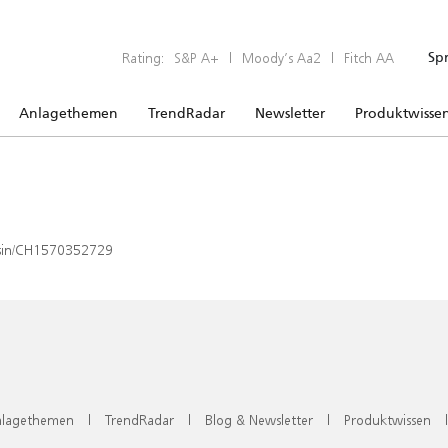
Rating:
S&P A+
|
Moody’s Aa2
|
Fitch AA
Sp
Anlagethemen
TrendRadar
Newsletter
Produktwisse
x/isin/CH1570352729
lagethemen
|
TrendRadar
|
Blog & Newsletter
|
Produktwissen
|