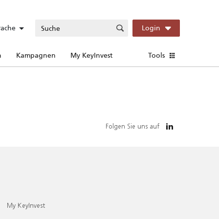
rache
Login
n
Kampagnen
My KeyInvest
Tools
Folgen Sie uns auf
My KeyInvest