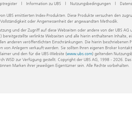
ptregister
|
Information zu UBS
|
Nutzungsbedingungen
|
Datens
 von UBS emittierten Index-Produkten. Diese Produkte versuchen den zugr
, Vollständigkeit oder Angemessenheit der angewandten Methodik.
Nutzung und der Zugriff auf diese Webseiten oder andere von der UBS AG 
eitgestellte verlinkte Webseiten und alle hierin enthaltenen Inhalte, e
allen anderen veröffentlichten Einschränkungen. Die hierin beschriebenen
n von Anlegern verkauft werden. Sie sollten Ihren eigenen Broker kontakt
laimer und den für die UBS-Website (
www.ubs.com
) geltenden Nutzungs
h WSD zur Verfügung gestellt. Copyright der UBS AG, 1998 - 2026. Das
nen Marken ihrer jeweiligen Eigentümer sein. Alle Rechte vorbehalten.