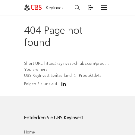
KeyInvest
404 Page not
found
Short URL:
https://keyinvest-ch.ubs.com/produkt/detail/index/isin/CH1570352745
You are here:
UBS KeyInvest Switzerland
Produktdetail
Folgen Sie uns auf
Entdecken Sie UBS KeyInvest
Home