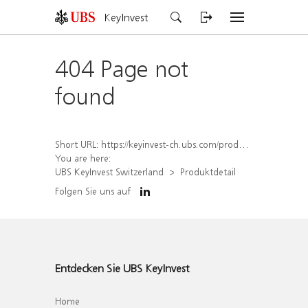
KeyInvest
404 Page not
found
Short URL:
https://keyinvest-ch.ubs.com/produkt/detail/index/isin/CH1570353941
You are here:
UBS KeyInvest Switzerland
Produktdetail
Folgen Sie uns auf
Entdecken Sie UBS KeyInvest
Home