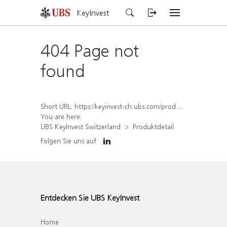
KeyInvest
404 Page not
found
Short URL:
https://keyinvest-ch.ubs.com/produkt/detail/index/isin/CH1570354063
You are here:
UBS KeyInvest Switzerland
Produktdetail
Folgen Sie uns auf
Entdecken Sie UBS KeyInvest
Home