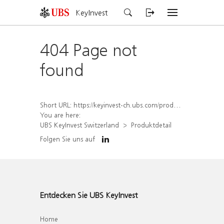
KeyInvest
404 Page not
found
Short URL:
https://keyinvest-ch.ubs.com/produkt/detail/index/isin/CH1570354485
You are here:
UBS KeyInvest Switzerland
Produktdetail
Folgen Sie uns auf
Entdecken Sie UBS KeyInvest
Home